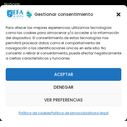
Noticias
Oferta formativa
Gestionar consentimiento
Descargas
Para ofrecer las mejores experiencias, utilizamos tecnologías
como las cookies para almacenar y/o acceder a la información
Plataforma 2.0
del dispositivo. El consentimiento de estas tecnologías nos
permitirá procesar datos como el comportamiento de
Acceso Cursos UNIR
navegación o las identificaciones únicas en este sitio. No
consentir o retirar el consentimiento, puede afectar negativamente
a ciertas características y funciones.
Teléfono
Teléfono: (+34) 958 455 085
ACEPTAR
WhatsApp
DENEGAR
Teléfono: (+34) 618 370 813
VER PREFERENCIAS
Email
elsoto@efaelsoto.com
Política de cookies
Política de privacidad
Aviso legal
Dirección postal
Camino de los Diecinueve, S/N, 18330