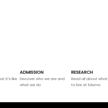
ADMISSION
RESEARCH
t it's like
Discover who we are and
Read all about what i
what we do
to live at Eduma