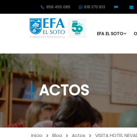
958 455 085
618 370 813
EFA EL SOTO
O
ACTOS
Inicio
Blog
Actos
VISITA HOTEL NEV