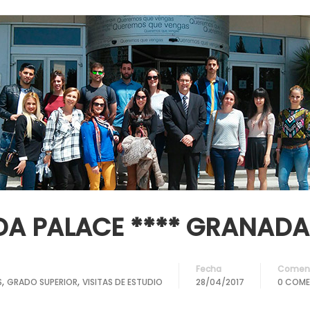
DA PALACE **** GRANADA
Fecha
Coment
,
,
S
GRADO SUPERIOR
VISITAS DE ESTUDIO
28/04/2017
0 COME