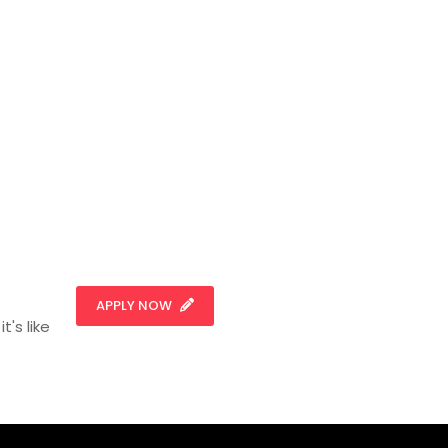
APPLY NOW
t's like