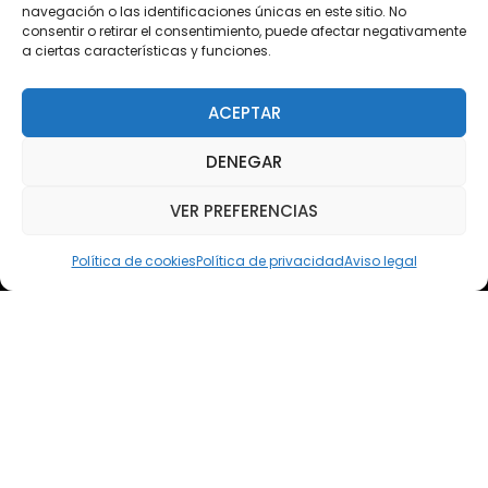
navegación o las identificaciones únicas en este sitio. No
consentir o retirar el consentimiento, puede afectar negativamente
a ciertas características y funciones.
Teléfono
Teléfono: (+34) 958 455 085
ACEPTAR
WhatsApp
DENEGAR
Teléfono: (+34) 618 370 813
VER PREFERENCIAS
Email
elsoto@efaelsoto.com
Política de cookies
Política de privacidad
Aviso legal
Dirección postal
Camino de los Diecinueve, S/N, 18330
Chauchina, Granada
Andalucía, España