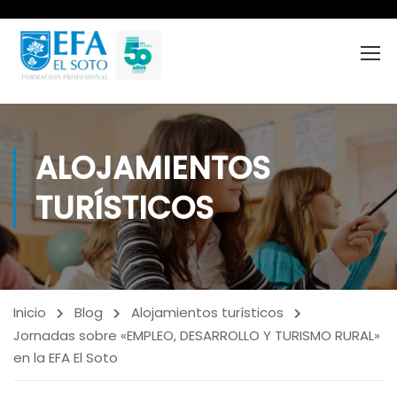
ALOJAMIENTOS
TURÍSTICOS
Inicio
Blog
Alojamientos turísticos
Jornadas sobre «EMPLEO, DESARROLLO Y TURISMO RURAL»
en la EFA El Soto