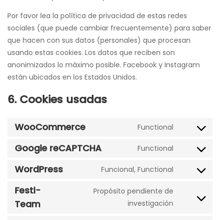
Por favor lea la política de privacidad de estas redes
sociales (que puede cambiar frecuentemente) para saber
que hacen con sus datos (personales) que procesan
usando estas cookies. Los datos que reciben son
anonimizados lo máximo posible. Facebook y Instagram
están ubicados en los Estados Unidos.
6. Cookies usadas
WooCommerce
Functional
Consent
to
Google reCAPTCHA
Functional
Consent
service
to
WordPress
woocomm
Funcional, Functional
Consent
service
to
Festi-
google-
Propósito pendiente de
service
recaptcha
Consent
Team
investigación
wordpress
to