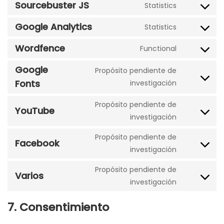
Sourcebuster JS
Statistics
service
Consent
festi-
to
Google Analytics
Statistics
team
Consent
service
to
Wordfence
sourcebus
Functional
Consent
service
js
to
Google
google-
Propósito pendiente de
service
analytics
Consent
Fonts
investigación
wordfence
to
Propósito pendiente de
service
YouTube
Consent
investigación
google-
to
fonts
Propósito pendiente de
service
Facebook
Consent
investigación
youtube
to
Propósito pendiente de
service
Varios
Consent
investigación
facebook
to
7. Consentimiento
service
varios