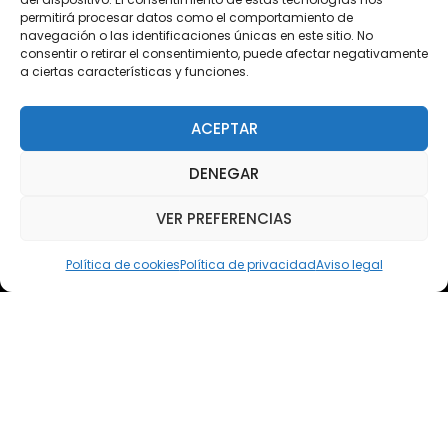
permitirá procesar datos como el comportamiento de
Acceso Cursos UNIR
navegación o las identificaciones únicas en este sitio. No
consentir o retirar el consentimiento, puede afectar negativamente
a ciertas características y funciones.
Teléfono
Teléfono: (+34) 958 455 085
ACEPTAR
WhatsApp
DENEGAR
Teléfono: (+34) 618 370 813
VER PREFERENCIAS
Email
elsoto@efaelsoto.com
Política de cookies
Política de privacidad
Aviso legal
Dirección postal
Camino de los Diecinueve, S/N, 18330
Chauchina, Granada
Andalucía, España