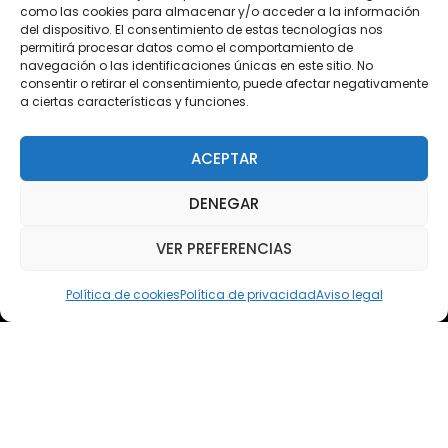
como las cookies para almacenar y/o acceder a la información
Plataforma 2.0
del dispositivo. El consentimiento de estas tecnologías nos
permitirá procesar datos como el comportamiento de
Acceso Cursos UNIR
navegación o las identificaciones únicas en este sitio. No
consentir o retirar el consentimiento, puede afectar negativamente
a ciertas características y funciones.
Teléfono
Teléfono: (+34) 958 455 085
ACEPTAR
WhatsApp
DENEGAR
Teléfono: (+34) 618 370 813
VER PREFERENCIAS
Email
elsoto@efaelsoto.com
Política de cookies
Política de privacidad
Aviso legal
Dirección postal
Camino de los Diecinueve, S/N, 18330
Chauchina, Granada
Andalucía, España