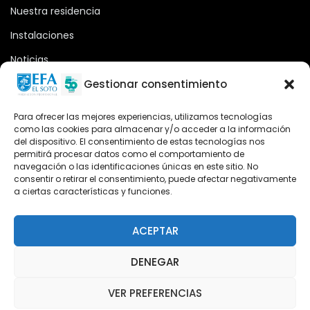
Nuestra residencia
Instalaciones
Noticias
Oferta formativa
Gestionar consentimiento
Descargas
Para ofrecer las mejores experiencias, utilizamos tecnologías
como las cookies para almacenar y/o acceder a la información
Plataforma 2.0
del dispositivo. El consentimiento de estas tecnologías nos
permitirá procesar datos como el comportamiento de
Acceso Cursos UNIR
navegación o las identificaciones únicas en este sitio. No
consentir o retirar el consentimiento, puede afectar negativamente
a ciertas características y funciones.
Teléfono
Teléfono: (+34) 958 455 085
ACEPTAR
WhatsApp
DENEGAR
Teléfono: (+34) 618 370 813
VER PREFERENCIAS
Email