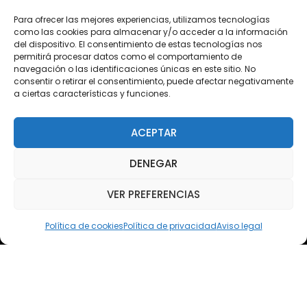
Descargas
Para ofrecer las mejores experiencias, utilizamos tecnologías
como las cookies para almacenar y/o acceder a la información
Plataforma 2.0
del dispositivo. El consentimiento de estas tecnologías nos
permitirá procesar datos como el comportamiento de
Acceso Cursos UNIR
navegación o las identificaciones únicas en este sitio. No
consentir o retirar el consentimiento, puede afectar negativamente
a ciertas características y funciones.
Teléfono
Teléfono: (+34) 958 455 085
ACEPTAR
WhatsApp
DENEGAR
Teléfono: (+34) 618 370 813
VER PREFERENCIAS
Email
elsoto@efaelsoto.com
Política de cookies
Política de privacidad
Aviso legal
Dirección postal
Camino de los Diecinueve, S/N, 18330
Chauchina, Granada
Andalucía, España