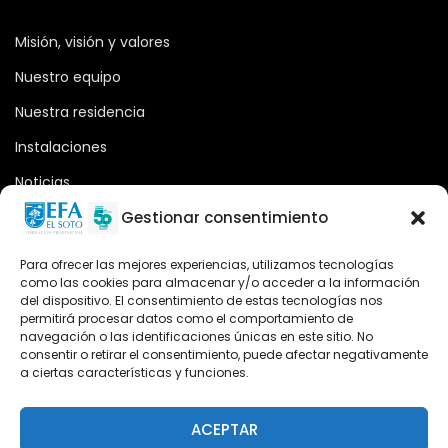
Misión, visión y valores
Nuestro equipo
Nuestra residencia
Instalaciones
Noticias
Oferta formativa
Gestionar consentimiento
Descargas
Para ofrecer las mejores experiencias, utilizamos tecnologías
como las cookies para almacenar y/o acceder a la información
Plataforma 2.0
del dispositivo. El consentimiento de estas tecnologías nos
permitirá procesar datos como el comportamiento de
Acceso Cursos UNIR
navegación o las identificaciones únicas en este sitio. No
consentir o retirar el consentimiento, puede afectar negativamente
a ciertas características y funciones.
Teléfono
Teléfono: (+34) 958 455 085
ACEPTAR