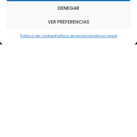
WhatsApp
DENEGAR
Teléfono: (+34) 618 370 813
VER PREFERENCIAS
Email
elsoto@efaelsoto.com
Política de cookies
Política de privacidad
Aviso legal
Dirección postal
Camino de los Diecinueve, S/N, 18330
Chauchina, Granada
Andalucía, España