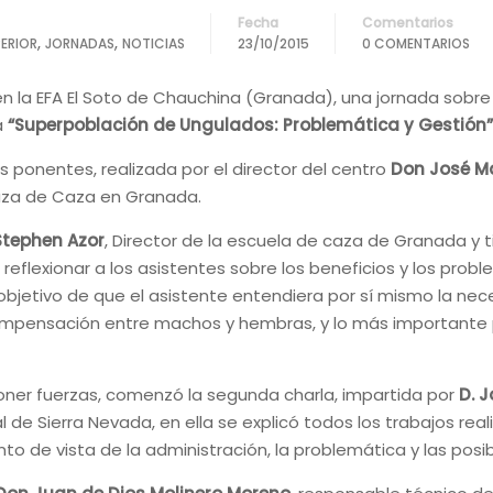
Fecha
Comentarios
,
,
ERIOR
JORNADAS
NOTICIAS
23/10/2015
0 COMENTARIOS
en la EFA El Soto de Chauchina (Granada), una jornada sobre
a
“Superpoblación de Ungulados: Problemática y Gestión”
 ponentes, realizada por el director del centro
Don José M
luza de Caza en Granada.
Stephen Azor
, Director de la escuela de caza de Granada y 
reflexionar a los asistentes sobre los beneficios y los pro
 objetivo de que el asistente entendiera por sí mismo la ne
compensación entre machos y hembras, y lo más importante 
oner fuerzas, comenzó la segunda charla, impartida por
D. J
de Sierra Nevada, en ella se explicó todos los trabajos real
to de vista de la administración, la problemática y las pos