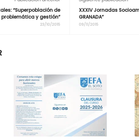
ales: “Superpoblación de
XXXIV Jornadas Socioamb
 problemática y gestión”
GRANADA”
23/10/2015
09/11/2015
R