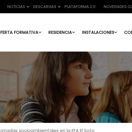
NOTICIAS
DESCARGAS
PLATAFORMA 2.0
NOVEDADES CU
FERTA FORMATIVA
RESIDENCIA
INSTALACIONES
CO
I Jornadas socioambientales en la EFA El Soto