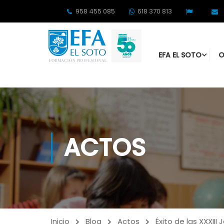
958 455 085
618 370 813
EFA EL SOTO
O
ACTOS
Inicio
Blog
Actos
Éxito de las XXXII