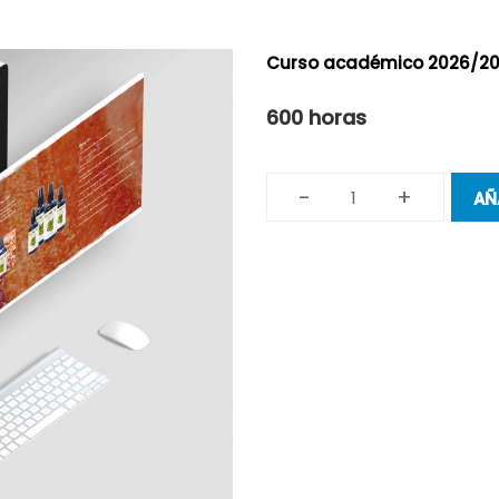
Curso académico 2026/2
600 horas
-
+
AÑ
Diseño
y
Desarrollo
de
páginas
Web
(Online)
cantidad