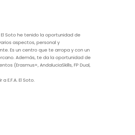
. El Soto he tenido la oportunidad de
arios aspectos, personal y
te. Es un centro que te arropa y con un
rcano. Además, te da la oportunidad de
ntos (Erasmus+, AndaluciaSkills, FP Dual,
Te facil
laboral 
 a E.F.A. El Soto.
cada uno
Ramón 