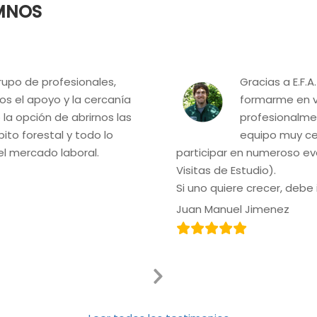
MNOS
grupo de profesionales,
Gracias a E.F.A
s el apoyo y la cercanía
formarme en v
a opción de abrirnos las
profesionalmen
ito forestal y todo lo
equipo muy ce
el mercado laboral.
participar en numeroso eve
Visitas de Estudio).
Si uno quiere crecer, debe ir
Juan Manuel Jimenez
Next
Slide