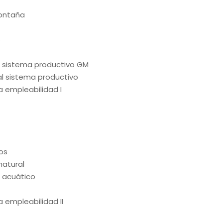
ontaña
e
al sistema productivo GM
al sistema productivo
la empleabilidad I
ios
natural
l acuático
a empleabilidad II