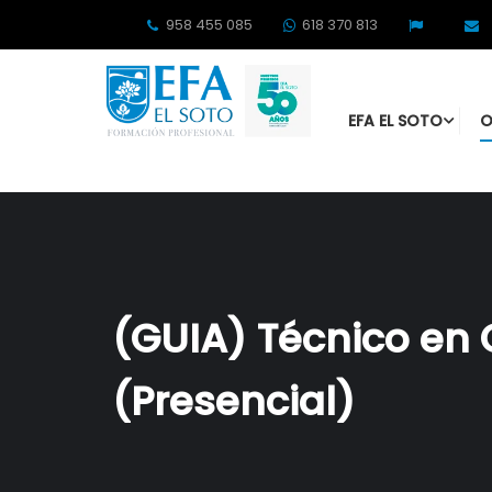
958 455 085
618 370 813
EFA EL SOTO
O
(GUIA) Técnico en 
(Presencial)