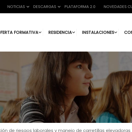
NOTICIAS
DESCARGAS
PLATAFORMA 2.0
NOVEDADES CU
FERTA FORMATIVA
RESIDENCIA
INSTALACIONES
CO
ión de riesgos laborales y manejo de carretillas elevadoras