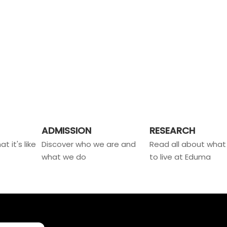
ADMISSION
RESEARCH
t it's like
Discover who we are and
Read all about what i
what we do
to live at Eduma