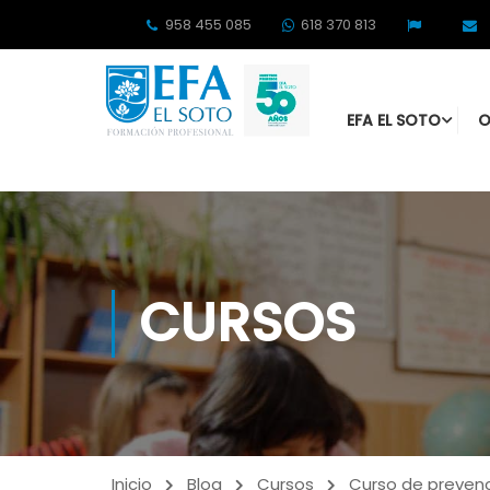
958 455 085
618 370 813
EFA EL SOTO
O
CURSOS
Inicio
Blog
Cursos
Curso de prevenc