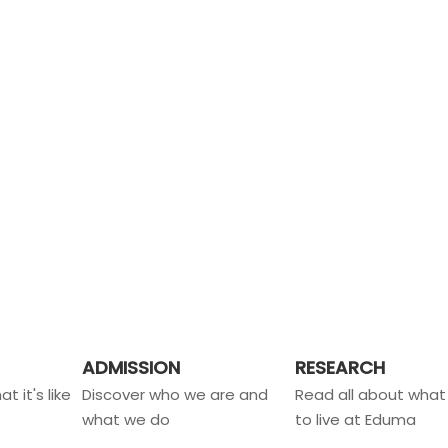
ADMISSION
RESEARCH
t it's like
Discover who we are and
Read all about what i
what we do
to live at Eduma