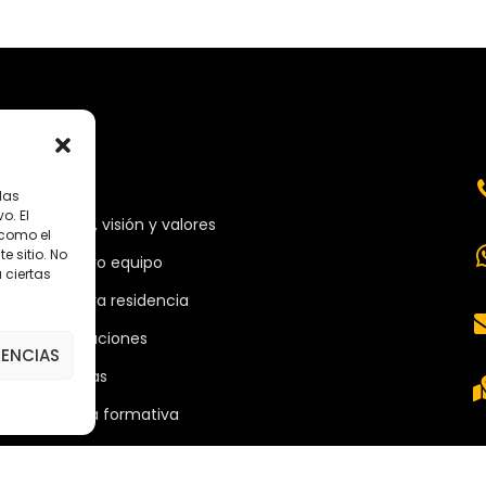
MENÚ
las
o. El
Misión, visión y valores
 como el
 sitio. No
Nuestro equipo
 ciertas
Nuestra residencia
Instalaciones
RENCIAS
Noticias
Oferta formativa
Descargas