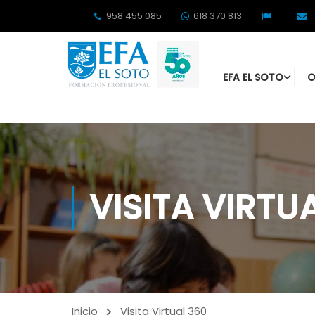
958 455 085
618 370 813
EFA EL SOTO
O
VISITA VIRTU
Inicio
Visita Virtual 360