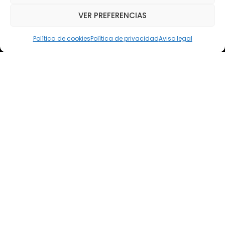
VER PREFERENCIAS
Email
elsoto@efaelsoto.com
Política de cookies
Política de privacidad
Aviso legal
Dirección postal
Camino de los Diecinueve, S/N, 18330
Chauchina, Granada
Andalucía, España
EFA EL SOTO
Todos los derechos reservados.