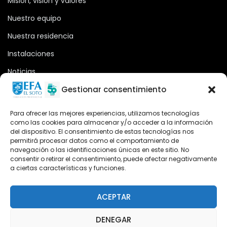
Misión, visión y valores
Nuestro equipo
Nuestra residencia
Instalaciones
Noticias
Oferta formativa
Gestionar consentimiento
Descargas
Para ofrecer las mejores experiencias, utilizamos tecnologías
como las cookies para almacenar y/o acceder a la información
Plataforma 2.0
del dispositivo. El consentimiento de estas tecnologías nos
permitirá procesar datos como el comportamiento de
Acceso Cursos UNIR
navegación o las identificaciones únicas en este sitio. No
consentir o retirar el consentimiento, puede afectar negativamente
a ciertas características y funciones.
Teléfono
Teléfono: (+34) 958 455 085
ACEPTAR
WhatsApp
DENEGAR
Teléfono: (+34) 618 370 813