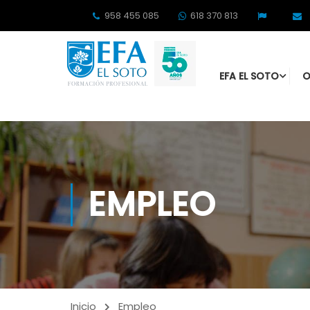
958 455 085
618 370 813
EFA EL SOTO
O
EMPLEO
Inicio
Empleo