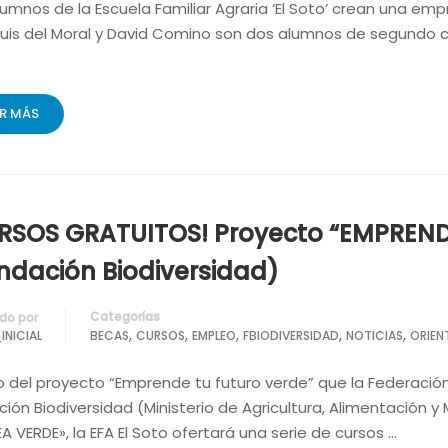
umnos de la Escuela Familiar Agraria ‘El Soto’ crean una empr
Luis del Moral y David Comino son dos alumnos de segundo cu
ER MÁS
RSOS GRATUITOS! Proyecto “EMPREND
ndación Biodiversidad)
Categorías
do por
,
,
,
,
,
INICIAL
BECAS
CURSOS
EMPLEO
FBIODIVERSIDAD
NOTICIAS
ORIEN
 del proyecto “Emprende tu futuro verde” que la Federación 
ión Biodiversidad (Ministerio de Agricultura, Alimentación
A VERDE», la EFA El Soto ofertará una serie de cursos …