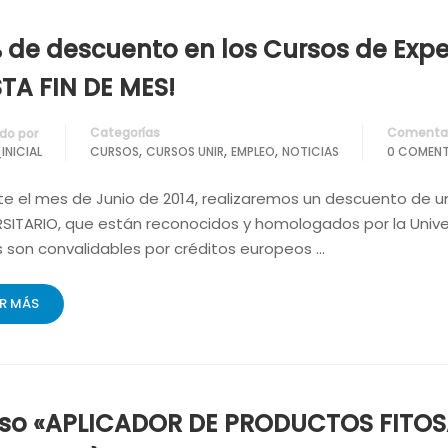
 de descuento en los Cursos de Exper
TA FIN DE MES!
Categorías
Comentar
do por
,
,
,
INICIAL
CURSOS
CURSOS UNIR
EMPLEO
NOTICIAS
0 COMENT
te el mes de Junio de 2014, realizaremos un descuento de 
SITARIO, que están reconocidos y homologados por la Univers
s son convalidables por créditos europeos …
ER MÁS
so «APLICADOR DE PRODUCTOS FITOSA