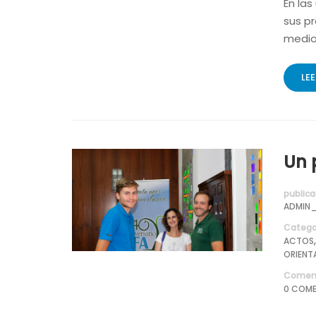
En las
sus pr
medio
LE
Un 
publica
ADMIN_
Catego
ACTOS
ORIENT
Coment
0 COME