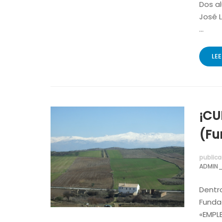
Dos al
José 
…
LE
¡CU
(Fu
publica
ADMIN_
Dentro
Fundac
«EMPLE