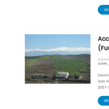
LE
Acc
(Fu
publica
ADMIN_
Dentro
sido 
2007-2
LE