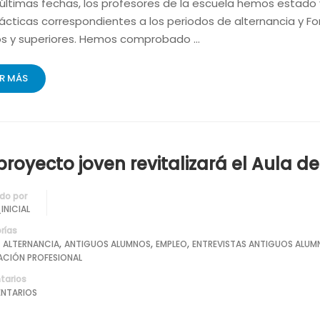
 últimas fechas, los profesores de la escuela hemos estado
ácticas correspondientes a los periodos de alternancia y F
s y superiores. Hemos comprobado …
ER MÁS
proyecto joven revitalizará el Aula de
do por
INICIAL
rías
,
,
,
,
ALTERNANCIA
ANTIGUOS ALUMNOS
EMPLEO
ENTREVISTAS ANTIGUOS ALUM
ACIÓN PROFESIONAL
arios
NTARIOS