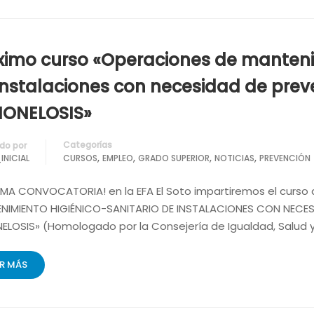
ximo curso «Operaciones de mantenim
instalaciones con necesidad de preve
IONELOSIS»
Categorías
do por
,
,
,
,
INICIAL
CURSOS
EMPLEO
GRADO SUPERIOR
NOTICIAS
PREVENCIÓN
IMA CONVOCATORIA! en la EFA El Soto impartiremos el curs
NIMIENTO HIGIÉNICO-SANITARIO DE INSTALACIONES CON NECES
ELOSIS» (Homologado por la Consejería de Igualdad, Salud y 
ER MÁS