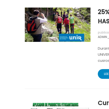
25%
HAS
publica
ADMIN_
Duran
UNIVER
cusro
LE
Cur