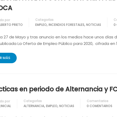
FOCA
Categorías
C
do por
,
,
ALBERTO PRIETO
EMPLEO
INCENDIOS FORESTALES
NOTICIAS
0
ía 27 de Mayo y tras anuncio en los medios hace unos días 
ublicada La Oferta de Empleo Público para 2020, cifrada en 
ER MÁS
cticas en periodo de Alternancia y F
Categorías
Comentarios
do por
,
,
INICIAL
ALTERNANCIA
EMPLEO
NOTICIAS
0 COMENTARIOS