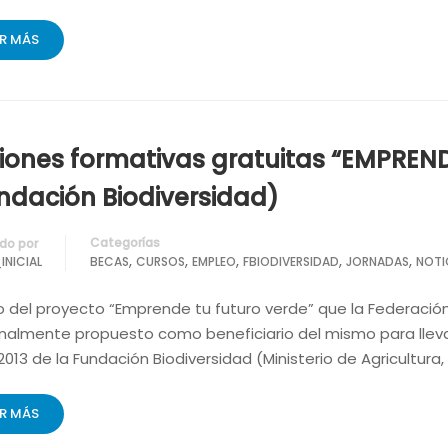
ER MÁS
iones formativas gratuitas “EMPREN
ndación Biodiversidad)
Categorías
do por
,
,
,
,
,
INICIAL
BECAS
CURSOS
EMPLEO
FBIODIVERSIDAD
JORNADAS
NOTI
 del proyecto “Emprende tu futuro verde” que la Federación
finalmente propuesto como beneficiario del mismo para lle
013 de la Fundación Biodiversidad (Ministerio de Agricultura,
ER MÁS