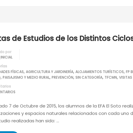
itas de Estudios de los Distintos Cicl
do por
INICIAL
rías
,
,
,
DADES FÍSICAS
AGRICULTURA Y JARDINERÍA
ALOJAMIENTOS TURÍSTICOS
FP 
,
,
,
,
,
O
PAISAJISMO Y MEDIO RURAL
PREVENCIÓN
SIN CATEGORÍA
TFCMN
VISITAS
arios
NTARIOS
ado 7 de Octubre de 2015, los alumnos de la EFA El Soto real
zaciones y espacios naturales relacionados con cada uno de 
udio realizadas han sido: …