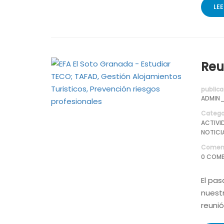
LE
Reu
publica
ADMIN_
Catego
ACTIVI
NOTICI
Coment
0 COME
El pas
nuest
reunió