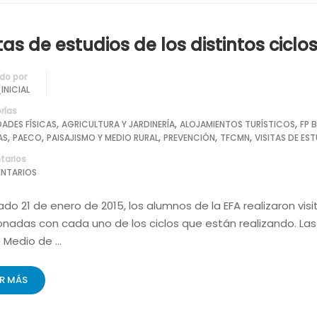
itas de estudios de los distintos ciclo
do por
INICIAL
rías
,
,
,
DADES FÍSICAS
AGRICULTURA Y JARDINERÍA
ALOJAMIENTOS TURÍSTICOS
FP 
,
,
,
,
,
AS
PAECO
PAISAJISMO Y MEDIO RURAL
PREVENCIÓN
TFCMN
VISITAS DE ES
arios
NTARIOS
ado 21 de enero de 2015, los alumnos de la EFA realizaron vi
onadas con cada uno de los ciclos que están realizando. Las 
 Medio de …
ER MÁS