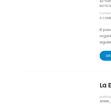
ACTIVI
NOTICI
Coment
0 COME
El pas
organi
sigui
LE
La 
publica
ADMIN_