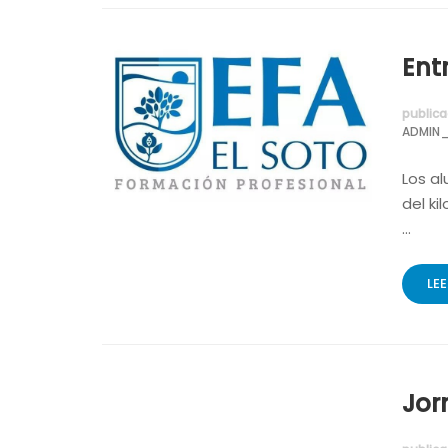
Ent
publica
ADMIN_
Los a
del ki
…
LE
Jor