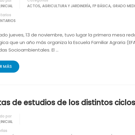
Categorías
do por
,
,
,
INICIAL
ACTOS
AGRICULTURA Y JARDINERÍA
FP BÁSICA
GRADO MED
arios
NTARIOS
ado jueves, 13 de noviembre, tuvo lugar la primera mesa red
ica que un año más organiza la Escuela Familiar Agraria (EF
das Socioambientales. El …
ER MÁS
itas de estudios de los distintos ciclo
do por
INICIAL
rías