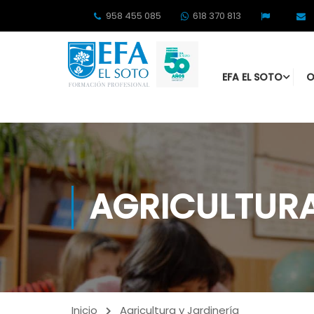
958 455 085
618 370 813
EFA EL SOTO
O
AGRICULTURA
Inicio
Agricultura y Jardinería