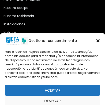
Nuestro equipo
Nuestra residencia
Instalaciones
Noticias
Oferta formativa
Gestionar consentimiento
Descargas
Para ofrecer las mejores experiencias, utilizamos tecnologías
como las cookies para almacenar y/o acceder a la información
Plataforma 2.0
del dispositivo. El consentimiento de estas tecnologías nos
permitirá procesar datos como el comportamiento de
Acceso Cursos UNIR
navegación o las identificaciones únicas en este sitio. No
consentir o retirar el consentimiento, puede afectar negativamente
a ciertas características y funciones.
Teléfono
Teléfono: (+34) 958 455 085
ACEPTAR
WhatsApp
DENEGAR
Teléfono: (+34) 618 370 813