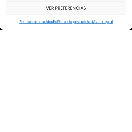
VER PREFERENCIAS
Email
elsoto@efaelsoto.com
Política de cookies
Política de privacidad
Aviso legal
Dirección postal
Camino de los Diecinueve, S/N, 18330
Chauchina, Granada
Andalucía, España
EFA EL SOTO
Todos los derechos reservados.