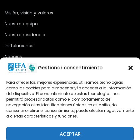
Misión, visión y valores
Nuestro equipo
Nuestra residencia
Instalaciones
Noticias
Oferta formativa
Gestionar consentimiento
Descargas
Para ofrecer las mejores experiencias, utilizamos tecnologías
como las cookies para almacenar y/o acceder a la información
Plataforma 2.0
del dispositivo. El consentimiento de estas tecnologías nos
permitirá procesar datos como el comportamiento de
Acceso Cursos UNIR
navegación o las identificaciones únicas en este sitio. No
consentir o retirar el consentimiento, puede afectar negativamente
a ciertas características y funciones.
Teléfono
Teléfono: (+34) 958 455 085
ACEPTAR