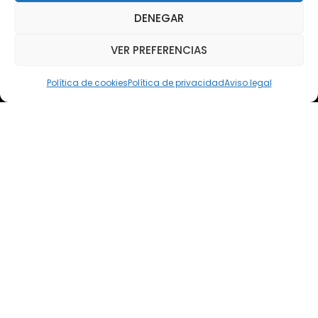
WhatsApp
DENEGAR
Teléfono: (+34) 618 370 813
VER PREFERENCIAS
Email
elsoto@efaelsoto.com
Política de cookies
Política de privacidad
Aviso legal
Dirección postal
Camino de los Diecinueve, S/N, 18330
Chauchina, Granada
Andalucía, España