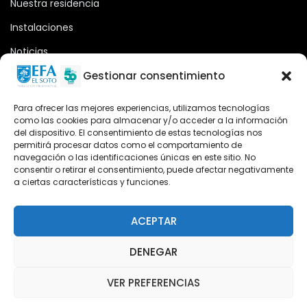
Nuestra residencia
Instalaciones
Noticias
Oferta formativa
Gestionar consentimiento
Descargas
Para ofrecer las mejores experiencias, utilizamos tecnologías
como las cookies para almacenar y/o acceder a la información
Plataforma 2.0
del dispositivo. El consentimiento de estas tecnologías nos
permitirá procesar datos como el comportamiento de
Acceso Cursos UNIR
navegación o las identificaciones únicas en este sitio. No
consentir o retirar el consentimiento, puede afectar negativamente
a ciertas características y funciones.
Teléfono
Teléfono: (+34) 958 455 085
ACEPTAR
WhatsApp
DENEGAR
Teléfono: (+34) 618 370 813
VER PREFERENCIAS
Email
elsoto@efaelsoto.com