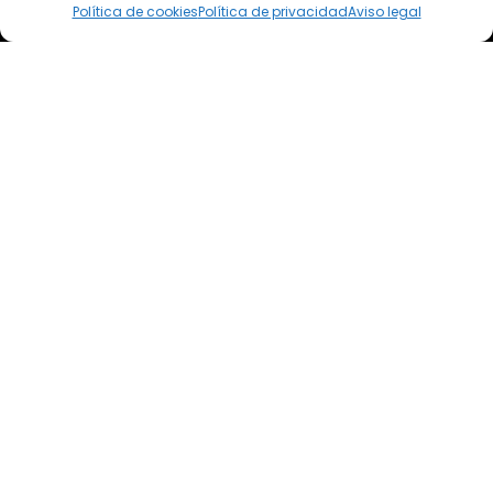
Política de cookies
Política de privacidad
Aviso legal
Dirección postal
Camino de los Diecinueve, S/N, 18330
Chauchina, Granada
Andalucía, España
EFA EL SOTO
Todos los derechos reservados.
Aviso legal
Política de privacidad
Política de cookies
Términos y condiciones