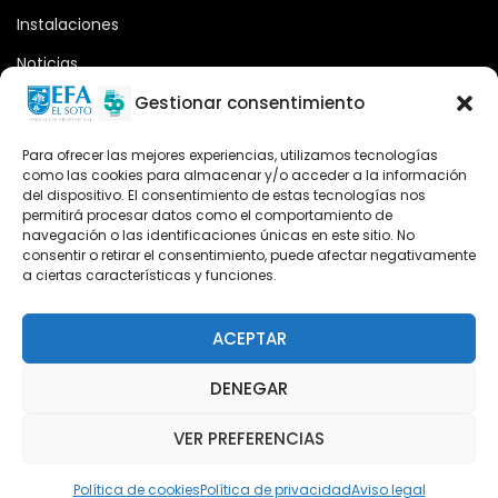
Instalaciones
Noticias
Oferta formativa
Gestionar consentimiento
Descargas
Para ofrecer las mejores experiencias, utilizamos tecnologías
como las cookies para almacenar y/o acceder a la información
Plataforma 2.0
del dispositivo. El consentimiento de estas tecnologías nos
permitirá procesar datos como el comportamiento de
Acceso Cursos UNIR
navegación o las identificaciones únicas en este sitio. No
consentir o retirar el consentimiento, puede afectar negativamente
a ciertas características y funciones.
Teléfono
Teléfono: (+34) 958 455 085
ACEPTAR
WhatsApp
DENEGAR
Teléfono: (+34) 618 370 813
VER PREFERENCIAS
Email
elsoto@efaelsoto.com
Política de cookies
Política de privacidad
Aviso legal