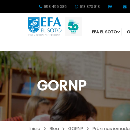
958 455 085
618 370 813
EFA EL SOTO
O
GORNP
Inicio
Blog
GORNP
Próximas jornad