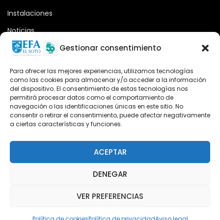
Instalaciones
Noticias
Oferta formativa
Gestionar consentimiento
Descargas
Para ofrecer las mejores experiencias, utilizamos tecnologías
como las cookies para almacenar y/o acceder a la información
Plataforma 2.0
del dispositivo. El consentimiento de estas tecnologías nos
permitirá procesar datos como el comportamiento de
Acceso Cursos UNIR
navegación o las identificaciones únicas en este sitio. No
consentir o retirar el consentimiento, puede afectar negativamente
a ciertas características y funciones.
Teléfono
Teléfono: (+34) 958 455 085
ACEPTAR
WhatsApp
DENEGAR
Teléfono: (+34) 618 370 813
VER PREFERENCIAS
Email
elsoto@efaelsoto.com
Política de cookies
Política de privacidad
Aviso legal