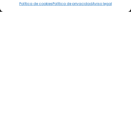
Política de cookies
Política de privacidad
Aviso legal
Dirección postal
Camino de los Diecinueve, S/N, 18330
Chauchina, Granada
Andalucía, España
EFA EL SOTO
Todos los derechos reservados.
Aviso legal
Política de privacidad
Política de cookies
Términos y condiciones