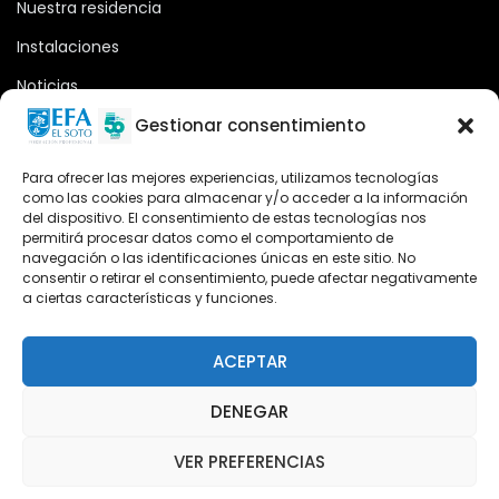
Nuestra residencia
Instalaciones
Noticias
Oferta formativa
Gestionar consentimiento
Descargas
Para ofrecer las mejores experiencias, utilizamos tecnologías
como las cookies para almacenar y/o acceder a la información
Plataforma 2.0
del dispositivo. El consentimiento de estas tecnologías nos
permitirá procesar datos como el comportamiento de
Acceso Cursos UNIR
navegación o las identificaciones únicas en este sitio. No
consentir o retirar el consentimiento, puede afectar negativamente
a ciertas características y funciones.
Teléfono
Teléfono: (+34) 958 455 085
ACEPTAR
WhatsApp
DENEGAR
Teléfono: (+34) 618 370 813
VER PREFERENCIAS
Email
elsoto@efaelsoto.com