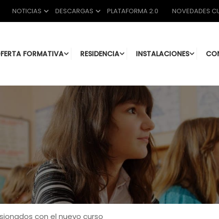
NOTICIAS
DESCARGAS
PLATAFORMA 2.0
NOVEDADES CU
FERTA FORMATIVA
RESIDENCIA
INSTALACIONES
CO
usionados con el nuevo curso