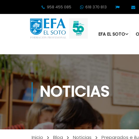
958 455 085
618 370 813
EFA EL SOTO
O
NOTICIAS
Inicio
Blog
Noticias
Preparados e il