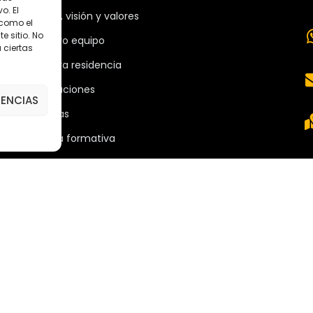
o. El
Misión, visión y valores
 como el
 sitio. No
Nuestro equipo
 ciertas
Nuestra residencia
Instalaciones
RENCIAS
Noticias
Oferta formativa
Descargas
Plataforma 2.0
Acceso Cursos UNIR