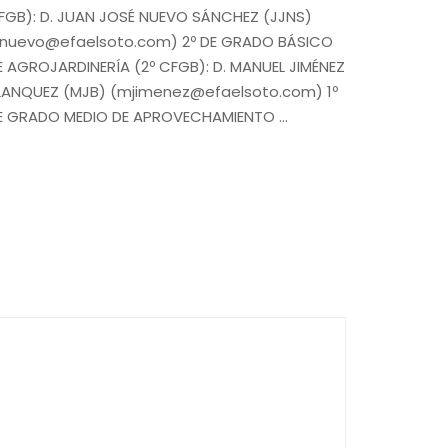
FGB): D. JUAN JOSÉ NUEVO SÁNCHEZ (JJNS)
jjnuevo@efaelsoto.com) 2º DE GRADO BÁSICO
E AGROJARDINERÍA (2º CFGB): D. MANUEL JIMÉNEZ
LANQUEZ (MJB) (mjimenez@efaelsoto.com) 1º
E GRADO MEDIO DE APROVECHAMIENTO …