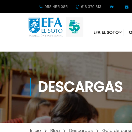
958 455 085
618 370 813
EFA EL SOTO
O
DESCARGAS
Inicio
Blog
Descargas
Guía de curso