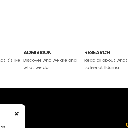
ADMISSION
RESEARCH
t it's like
Discover who we are and
Read all about what i
what we do
to live at Eduma
MENÚ
las