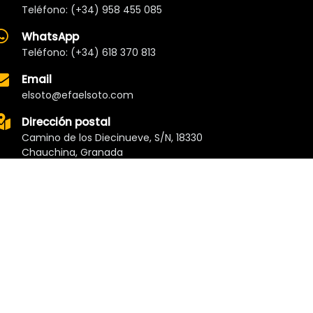
Teléfono: (+34) 958 455 085
WhatsApp
Teléfono: (+34) 618 370 813
Email
elsoto@efaelsoto.com
Dirección postal
Camino de los Diecinueve, S/N, 18330
Chauchina, Granada
Andalucía, España