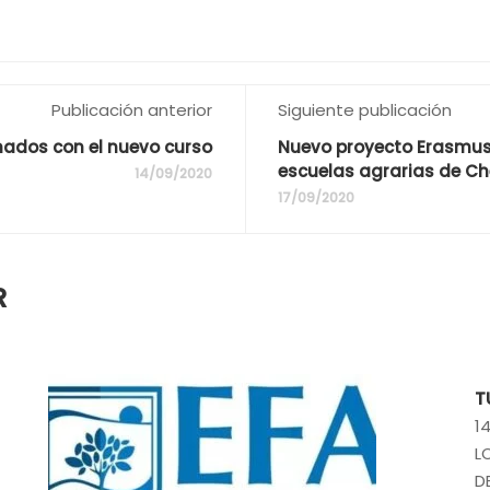
Publicación anterior
Siguiente publicación
nados con el nuevo curso
Nuevo proyecto Erasmus 
escuelas agrarias de C
14/09/2020
17/09/2020
R
T
1
L
D