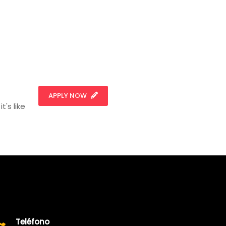
APPLY NOW
t's like
Teléfono