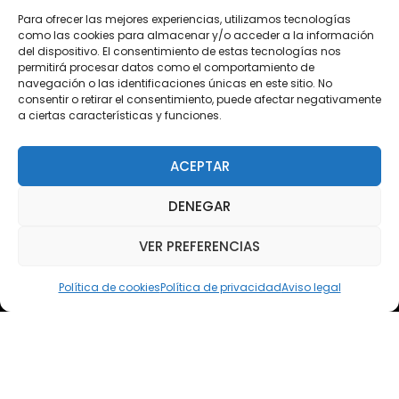
Descargas
Para ofrecer las mejores experiencias, utilizamos tecnologías
como las cookies para almacenar y/o acceder a la información
Plataforma 2.0
del dispositivo. El consentimiento de estas tecnologías nos
permitirá procesar datos como el comportamiento de
Acceso Cursos UNIR
navegación o las identificaciones únicas en este sitio. No
consentir o retirar el consentimiento, puede afectar negativamente
a ciertas características y funciones.
Teléfono
Teléfono: (+34) 958 455 085
ACEPTAR
WhatsApp
DENEGAR
Teléfono: (+34) 618 370 813
VER PREFERENCIAS
Email
elsoto@efaelsoto.com
Política de cookies
Política de privacidad
Aviso legal
Dirección postal
Camino de los Diecinueve, S/N, 18330
Chauchina, Granada
Andalucía, España