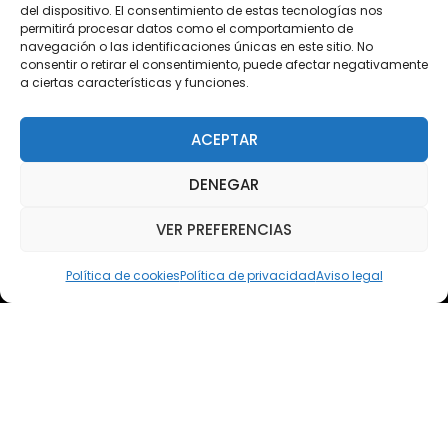
del dispositivo. El consentimiento de estas tecnologías nos
permitirá procesar datos como el comportamiento de
Acceso Cursos UNIR
navegación o las identificaciones únicas en este sitio. No
consentir o retirar el consentimiento, puede afectar negativamente
a ciertas características y funciones.
Teléfono
Teléfono: (+34) 958 455 085
ACEPTAR
WhatsApp
DENEGAR
Teléfono: (+34) 618 370 813
VER PREFERENCIAS
Email
elsoto@efaelsoto.com
Política de cookies
Política de privacidad
Aviso legal
Dirección postal
Camino de los Diecinueve, S/N, 18330
Chauchina, Granada
Andalucía, España