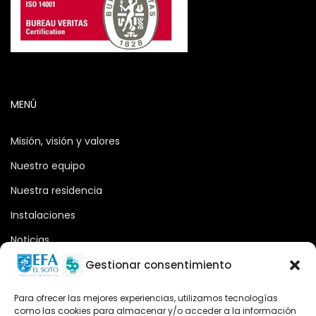
MENÚ
Misión, visión y valores
Nuestro equipo
Nuestra residencia
Instalaciones
Noticias
Oferta formativa
Gestionar consentimiento
Descargas
Para ofrecer las mejores experiencias, utilizamos tecnologías
como las cookies para almacenar y/o acceder a la información
Plataforma 2.0