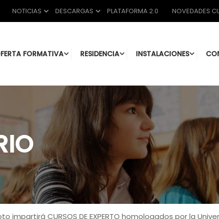
NOTICIAS
DESCARGAS
PLATAFORMA 2.0
NOVEDADES CU
FERTA FORMATIVA
RESIDENCIA
INSTALACIONES
CO
RIO
Soto impartirá CURSOS DE EXPERTO homologados por la Univers