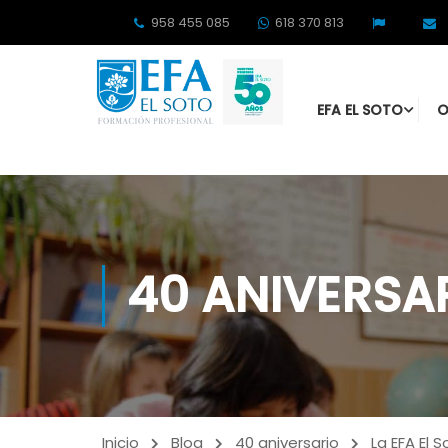
958 455 085
618 370 813
EFA EL SOTO
O
40 ANIVERSA
Inicio
Blog
40 aniversario
La EFA El 