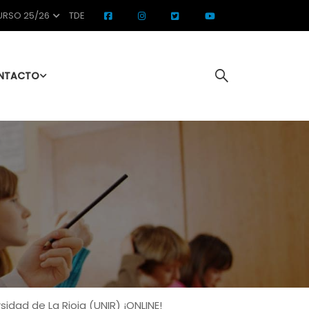
RSO 25/26
TDE
NTACTO
idad de La Rioja (UNIR) ¡ONLINE!