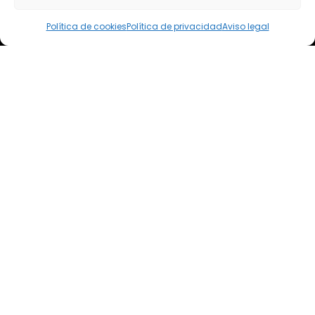
elsoto@efaelsoto.com
Política de cookies
Política de privacidad
Aviso legal
Dirección postal
Camino de los Diecinueve, S/N, 18330
Chauchina, Granada
Andalucía, España
EFA EL SOTO
Todos los derechos reservados.
Aviso legal
Política de privacidad
Política de cookies