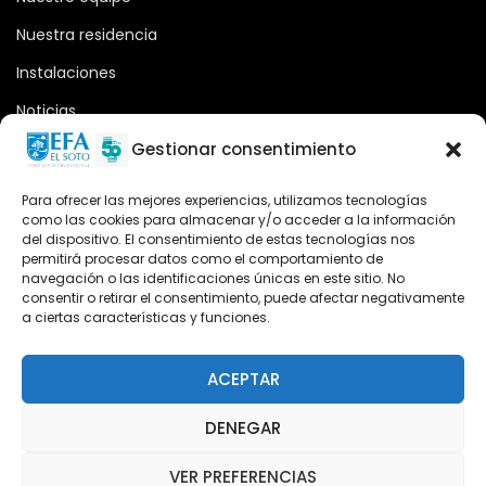
Nuestra residencia
Instalaciones
Noticias
Oferta formativa
Gestionar consentimiento
Descargas
Para ofrecer las mejores experiencias, utilizamos tecnologías
como las cookies para almacenar y/o acceder a la información
Plataforma 2.0
del dispositivo. El consentimiento de estas tecnologías nos
permitirá procesar datos como el comportamiento de
Acceso Cursos UNIR
navegación o las identificaciones únicas en este sitio. No
consentir o retirar el consentimiento, puede afectar negativamente
a ciertas características y funciones.
Teléfono
Teléfono: (+34) 958 455 085
ACEPTAR
WhatsApp
DENEGAR
Teléfono: (+34) 618 370 813
VER PREFERENCIAS
Email