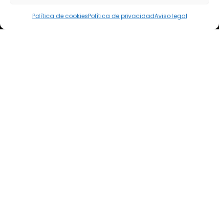
elsoto@efaelsoto.com
Política de cookies
Política de privacidad
Aviso legal
Dirección postal
Camino de los Diecinueve, S/N, 18330
Chauchina, Granada
Andalucía, España
EFA EL SOTO
Todos los derechos reservados.
Aviso legal
Política de privacidad
Política de cookies