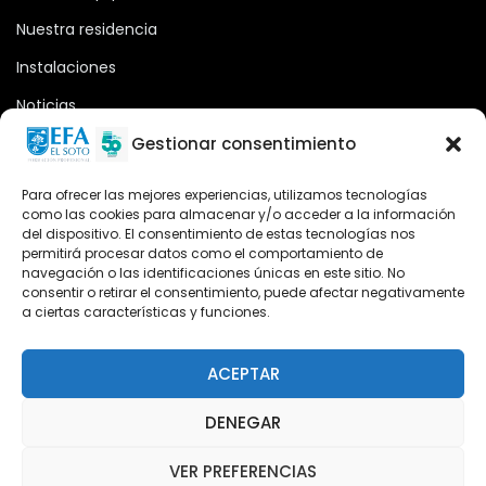
Nuestra residencia
Instalaciones
Noticias
Oferta formativa
Gestionar consentimiento
Descargas
Para ofrecer las mejores experiencias, utilizamos tecnologías
como las cookies para almacenar y/o acceder a la información
Plataforma 2.0
del dispositivo. El consentimiento de estas tecnologías nos
permitirá procesar datos como el comportamiento de
Acceso Cursos UNIR
navegación o las identificaciones únicas en este sitio. No
consentir o retirar el consentimiento, puede afectar negativamente
a ciertas características y funciones.
Teléfono
Teléfono: (+34) 958 455 085
ACEPTAR
WhatsApp
DENEGAR
Teléfono: (+34) 618 370 813
VER PREFERENCIAS
Email