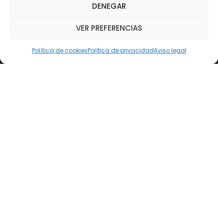
DENEGAR
Teléfono: (+34) 618 370 813
VER PREFERENCIAS
Email
elsoto@efaelsoto.com
Política de cookies
Política de privacidad
Aviso legal
Dirección postal
Camino de los Diecinueve, S/N, 18330
Chauchina, Granada
Andalucía, España