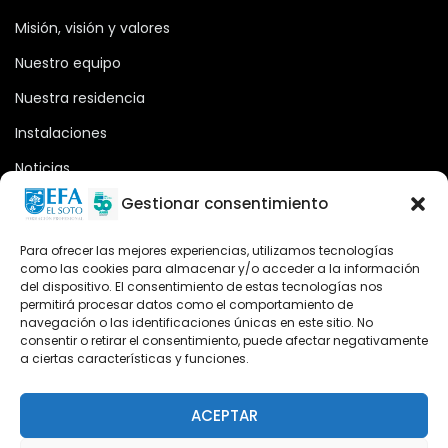
Misión, visión y valores
Nuestro equipo
Nuestra residencia
Instalaciones
Noticias
Oferta formativa
Gestionar consentimiento
Descargas
Para ofrecer las mejores experiencias, utilizamos tecnologías
como las cookies para almacenar y/o acceder a la información
Plataforma 2.0
del dispositivo. El consentimiento de estas tecnologías nos
permitirá procesar datos como el comportamiento de
Acceso Cursos UNIR
navegación o las identificaciones únicas en este sitio. No
consentir o retirar el consentimiento, puede afectar negativamente
a ciertas características y funciones.
Teléfono
Teléfono: (+34) 958 455 085
ACEPTAR
WhatsApp