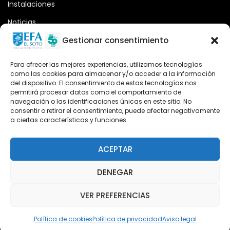
Instalaciones
Noticias
Oferta formativa
Gestionar consentimiento
Descargas
Para ofrecer las mejores experiencias, utilizamos tecnologías
como las cookies para almacenar y/o acceder a la información
Plataforma 2.0
del dispositivo. El consentimiento de estas tecnologías nos
permitirá procesar datos como el comportamiento de
Acceso Cursos UNIR
navegación o las identificaciones únicas en este sitio. No
consentir o retirar el consentimiento, puede afectar negativamente
a ciertas características y funciones.
Teléfono
Teléfono: (+34) 958 455 085
ACEPTAR
WhatsApp
DENEGAR
Teléfono: (+34) 618 370 813
VER PREFERENCIAS
Email
elsoto@efaelsoto.com
Política de cookies
Política de privacidad
Aviso legal
Dirección postal