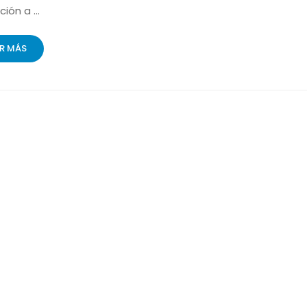
ción a …
ER MÁS