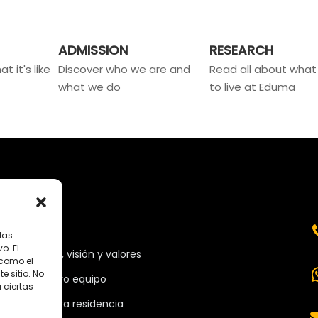
ADMISSION
RESEARCH
t it's like
Discover who we are and
Read all about what i
what we do
to live at Eduma
MENÚ
las
o. El
Misión, visión y valores
 como el
 sitio. No
Nuestro equipo
 ciertas
Nuestra residencia