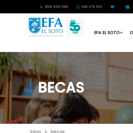
958 455 085
618 370 813
EFA EL SOTO
O
BECAS
Inicio
becas