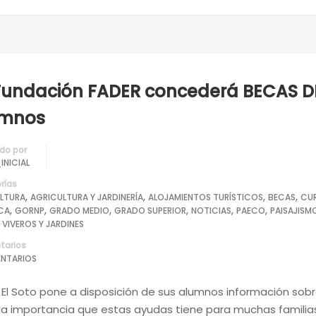
Fundación FADER concederá BECAS D
umnos
do por
INICIAL
rías
,
,
,
,
LTURA
AGRICULTURA Y JARDINERÍA
ALOJAMIENTOS TURÍSTICOS
BECAS
CU
,
,
,
,
,
,
ICA
GORNP
GRADO MEDIO
GRADO SUPERIOR
NOTICIAS
PAECO
PAISAJISM
,
VIVEROS Y JARDINES
arios
NTARIOS
 El Soto pone a disposición de sus alumnos información sobr
la importancia que estas ayudas tiene para muchas familias