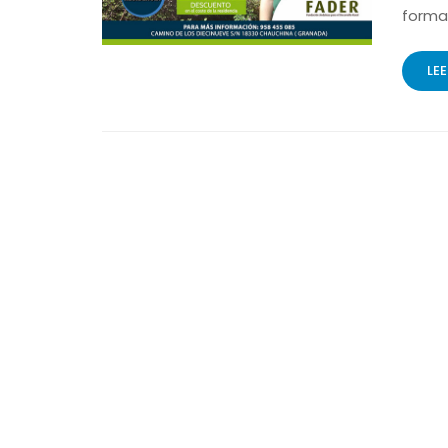
forma
LE