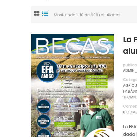
Mostrando 1-10 de 908 resultados
La 
al
publica
ADMIN_
Catego
AGRICU
FP BÁS
TFCMN
Coment
0 COME
La EFA
dada 