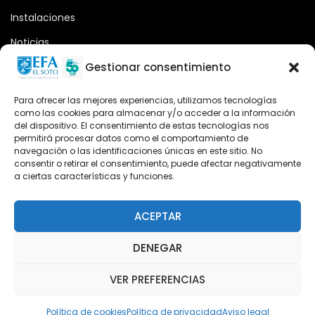
Instalaciones
Noticias
Oferta formativa
Gestionar consentimiento
Descargas
Para ofrecer las mejores experiencias, utilizamos tecnologías
como las cookies para almacenar y/o acceder a la información
Plataforma 2.0
del dispositivo. El consentimiento de estas tecnologías nos
permitirá procesar datos como el comportamiento de
Acceso Cursos UNIR
navegación o las identificaciones únicas en este sitio. No
consentir o retirar el consentimiento, puede afectar negativamente
a ciertas características y funciones.
Teléfono
Teléfono: (+34) 958 455 085
ACEPTAR
WhatsApp
DENEGAR
Teléfono: (+34) 618 370 813
VER PREFERENCIAS
Email
elsoto@efaelsoto.com
Política de cookies
Política de privacidad
Aviso legal