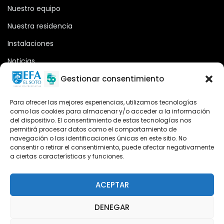
Nuestro equipo
Nuestra residencia
Instalaciones
Noticias
Oferta formativa
Gestionar consentimiento
Descargas
Para ofrecer las mejores experiencias, utilizamos tecnologías
como las cookies para almacenar y/o acceder a la información
Plataforma 2.0
del dispositivo. El consentimiento de estas tecnologías nos
permitirá procesar datos como el comportamiento de
Acceso Cursos UNIR
navegación o las identificaciones únicas en este sitio. No
consentir o retirar el consentimiento, puede afectar negativamente
a ciertas características y funciones.
Teléfono
Teléfono: (+34) 958 455 085
ACEPTAR
WhatsApp
DENEGAR
Teléfono: (+34) 618 370 813