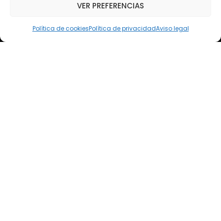
VER PREFERENCIAS
Email
elsoto@efaelsoto.com
Política de cookies
Política de privacidad
Aviso legal
Dirección postal
Camino de los Diecinueve, S/N, 18330
Chauchina, Granada
Andalucía, España
EFA EL SOTO
Todos los derechos reservados.
Aviso legal
Política de privacidad
Política de cookies