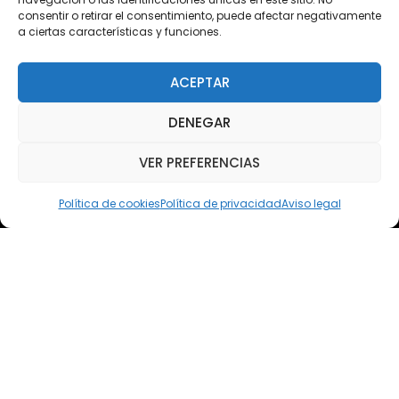
consentir o retirar el consentimiento, puede afectar negativamente
a ciertas características y funciones.
Teléfono
Teléfono: (+34) 958 455 085
ACEPTAR
WhatsApp
DENEGAR
Teléfono: (+34) 618 370 813
VER PREFERENCIAS
Email
elsoto@efaelsoto.com
Política de cookies
Política de privacidad
Aviso legal
Dirección postal
Camino de los Diecinueve, S/N, 18330
Chauchina, Granada
Andalucía, España