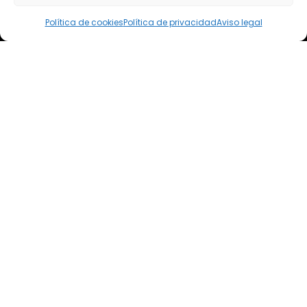
elsoto@efaelsoto.com
Política de cookies
Política de privacidad
Aviso legal
Dirección postal
Camino de los Diecinueve, S/N, 18330
Chauchina, Granada
Andalucía, España
EFA EL SOTO
Todos los derechos reservados.
Aviso legal
Política de privacidad
Política de cookies