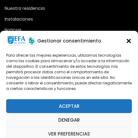
Nuestra residencia
Instalaciones
Noticias
Oferta formativa
Gestionar consentimiento
Descargas
Para ofrecer las mejores experiencias, utilizamos tecnologías
como las cookies para almacenar y/o acceder a la información
Plataforma 2.0
del dispositivo. El consentimiento de estas tecnologías nos
permitirá procesar datos como el comportamiento de
Acceso Cursos UNIR
navegación o las identificaciones únicas en este sitio. No
consentir o retirar el consentimiento, puede afectar negativamente
a ciertas características y funciones.
Teléfono
Teléfono: (+34) 958 455 085
ACEPTAR
WhatsApp
DENEGAR
Teléfono: (+34) 618 370 813
VER PREFERENCIAS
Email