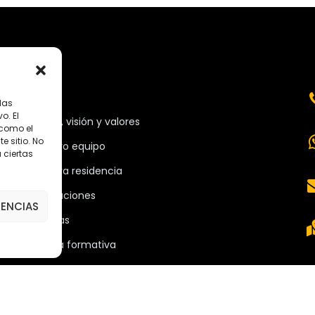
MENÚ
las
o. El
Misión, visión y valores
 como el
 sitio. No
Nuestro equipo
 ciertas
Nuestra residencia
Instalaciones
RENCIAS
Noticias
Oferta formativa
Descargas
Plataforma 2.0