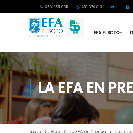
958 455 085
618 370 813
EFA EL SOTO
O
LA EFA EN PR
Inicio
Blog
La EFA en Prensa
Los pre