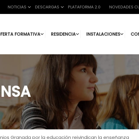
NOTICIAS
DESCARGAS
PLATAFORMA 2.0
NOVEDADES CU
FERTA FORMATIVA
RESIDENCIA
INSTALACIONES
CO
ENSA
mios Granada por la educación reivindican la enseñanza