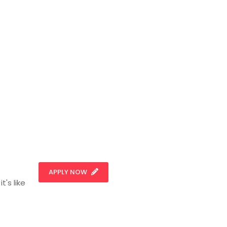
APPLY NOW
t's like