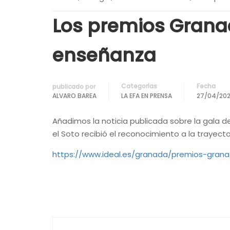
Los premios Granad
enseñanza
Categorías
Fecha
publicado por
ALVARO BAREA
LA EFA EN PRENSA
27/04/20
Añadimos la noticia publicada sobre la gala d
el Soto recibió el reconocimiento a la trayect
https://www.ideal.es/granada/premios-gran