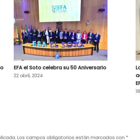
io
EFA el Soto celebra su 50 Aniversario
L
a
22 abril, 2024
E
18
licada.
Los campos obligatorios están marcados con
*