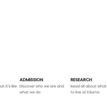
ADMISSION
RESEARCH
t it's like
Discover who we are and
Read all about what i
what we do
to live at Eduma