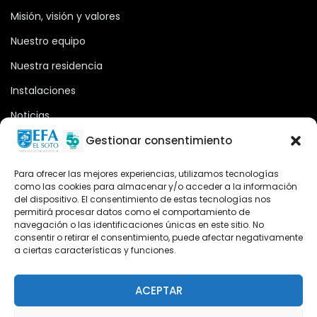
Misión, visión y valores
Nuestro equipo
Nuestra residencia
Instalaciones
Noticias
Oferta formativa
Gestionar consentimiento
Descargas
Para ofrecer las mejores experiencias, utilizamos tecnologías
como las cookies para almacenar y/o acceder a la información
Plataforma 2.0
del dispositivo. El consentimiento de estas tecnologías nos
permitirá procesar datos como el comportamiento de
Acceso Cursos UNIR
navegación o las identificaciones únicas en este sitio. No
consentir o retirar el consentimiento, puede afectar negativamente
a ciertas características y funciones.
Teléfono
Teléfono: (+34) 958 455 085
ACEPTAR
WhatsApp