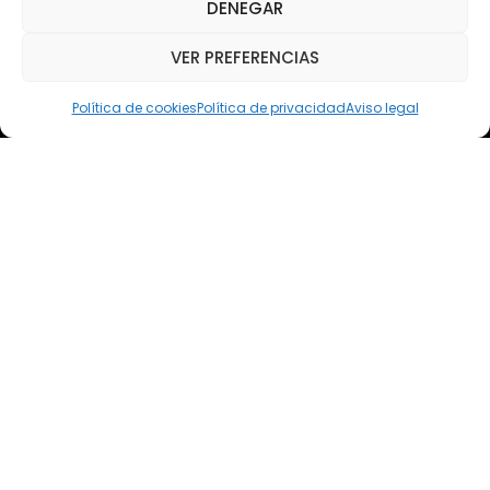
DENEGAR
Teléfono: (+34) 618 370 813
VER PREFERENCIAS
Email
elsoto@efaelsoto.com
Política de cookies
Política de privacidad
Aviso legal
Dirección postal
Camino de los Diecinueve, S/N, 18330
Chauchina, Granada
Andalucía, España