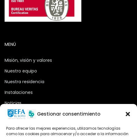
MENÚ
Misión, visión y valores
Nuestro equipo
Nuestra residencia
Instalaciones
Noticias
Oferta formativa
Gestionar consentimiento
Descargas
Para ofrecer las mejores experiencias, utilizamos tecnologías
como las cookies para almacenar y/o acceder a la información
Plataforma 2.0