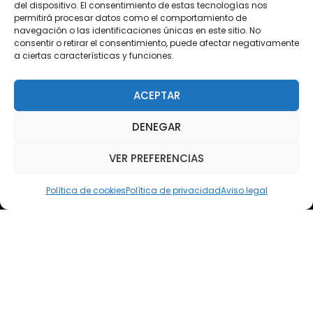
del dispositivo. El consentimiento de estas tecnologías nos
permitirá procesar datos como el comportamiento de
Acceso Cursos UNIR
navegación o las identificaciones únicas en este sitio. No
consentir o retirar el consentimiento, puede afectar negativamente
a ciertas características y funciones.
Teléfono
Teléfono: (+34) 958 455 085
ACEPTAR
WhatsApp
DENEGAR
Teléfono: (+34) 618 370 813
VER PREFERENCIAS
Email
elsoto@efaelsoto.com
Política de cookies
Política de privacidad
Aviso legal
Dirección postal
Camino de los Diecinueve, S/N, 18330
Chauchina, Granada
Andalucía, España