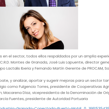
s en el sector, todos ellos respaldados por un amplía exper
.R.D. Montes de Granada, José Luis Lapuente, director gene
Grupo Lactalis Iberia y Fernando Martín Gerente de PROCAM, S
bate, y analizar, aportar y sugerir mejoras para un sector ta
igio como Fulgencio Torres, presidente de Cooperativas Agr
dín; Macarena Díaz, vicepresidenta de la Denominación de O
García Fuentes, presidente de Autoridad Portuaria
industria-Granada-Conectada-Puerto-Motril_0_1661535439