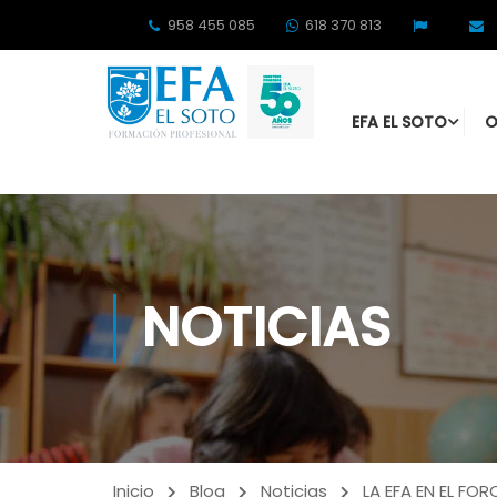
958 455 085
618 370 813
EFA EL SOTO
O
NOTICIAS
Inicio
Blog
Noticias
LA EFA EN EL FO