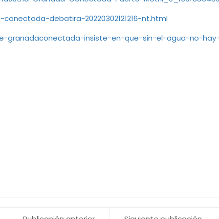
-conectada-debatira-20220302121216-nt.html
de-granadaconectada-insiste-en-que-sin-el-agua-no-hay-a
Publicación anterior
Siguiente publicación