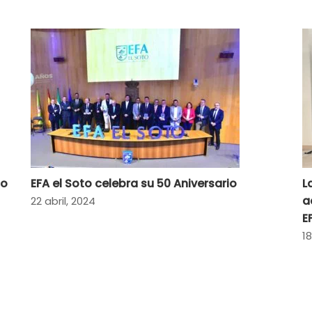
io
EFA el Soto celebra su 50 Aniversario
L
a
22 abril, 2024
E
18