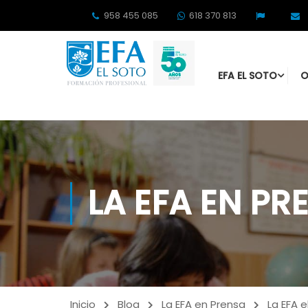
958 455 085
618 370 813
EFA EL SOTO
O
LA EFA EN PR
Inicio
Blog
La EFA en Prensa
La EFA 