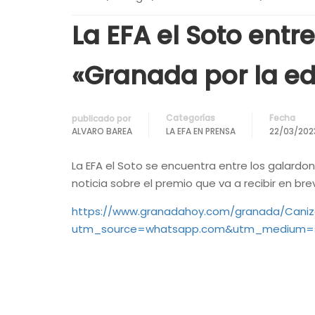
La EFA el Soto ent
«Granada por la e
Categorías
Fecha
publicado por
ALVARO BAREA
LA EFA EN PRENSA
22/03/202
La EFA el Soto se encuentra entre los galard
noticia sobre el premio que va a recibir en 
https://www.granadahoy.com/granada/Caniz
utm_source=whatsapp.com&utm_medium=s