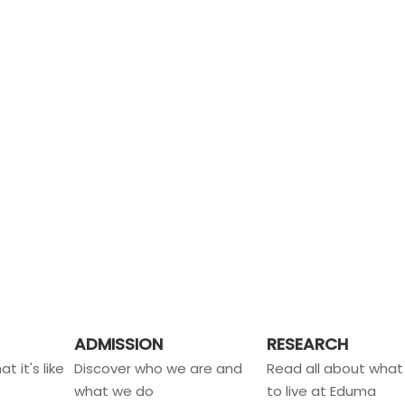
ADMISSION
RESEARCH
t it's like
Discover who we are and
Read all about what i
what we do
to live at Eduma