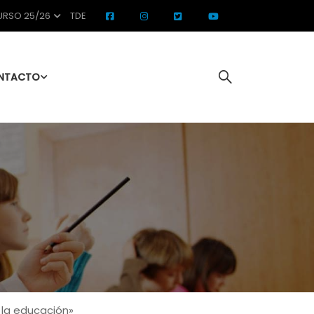
RSO 25/26
TDE
NTACTO
 la educación»