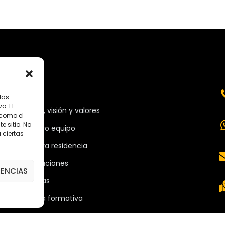
MENÚ
las
o. El
Misión, visión y valores
 como el
 sitio. No
Nuestro equipo
 ciertas
Nuestra residencia
Instalaciones
RENCIAS
Noticias
Oferta formativa
Descargas