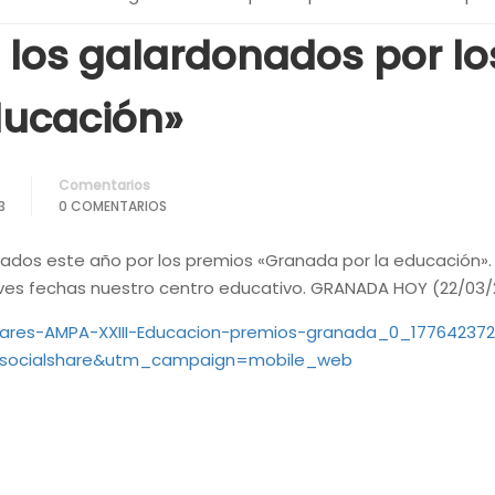
re los galardonados por l
ducación»
Comentarios
3
0 COMENTARIOS
onados este año por los premios «Granada por la educación»
breves fechas nuestro centro educativo. GRANADA HOY (22/03
ares-AMPA-XXIII-Educacion-premios-granada_0_177642372
ocialshare&utm_campaign=mobile_web