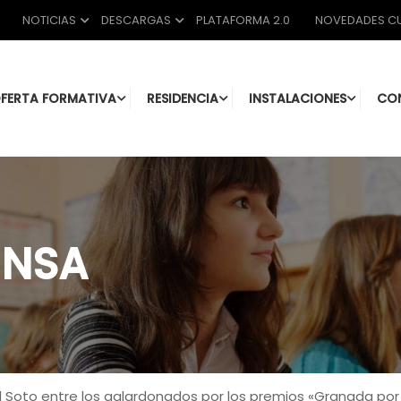
NOTICIAS
DESCARGAS
PLATAFORMA 2.0
NOVEDADES CU
FERTA FORMATIVA
RESIDENCIA
INSTALACIONES
CO
ENSA
el Soto entre los galardonados por los premios «Granada por