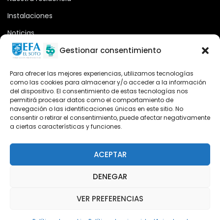
Instalaciones
Noticias
Oferta formativa
Gestionar consentimiento
Descargas
Para ofrecer las mejores experiencias, utilizamos tecnologías
como las cookies para almacenar y/o acceder a la información
Plataforma 2.0
del dispositivo. El consentimiento de estas tecnologías nos
permitirá procesar datos como el comportamiento de
Acceso Cursos UNIR
navegación o las identificaciones únicas en este sitio. No
consentir o retirar el consentimiento, puede afectar negativamente
a ciertas características y funciones.
Teléfono
Teléfono: (+34) 958 455 085
ACEPTAR
WhatsApp
DENEGAR
Teléfono: (+34) 618 370 813
VER PREFERENCIAS
Email
elsoto@efaelsoto.com