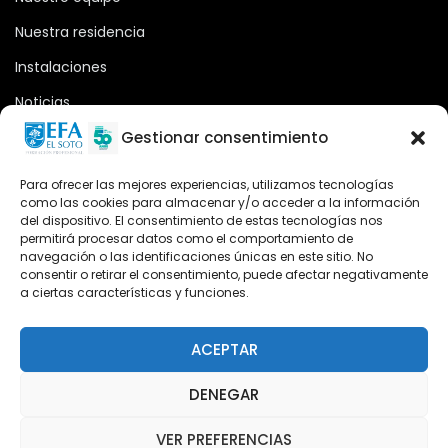
Nuestra residencia
Instalaciones
Noticias
Oferta formativa
Gestionar consentimiento
Descargas
Para ofrecer las mejores experiencias, utilizamos tecnologías
como las cookies para almacenar y/o acceder a la información
Plataforma 2.0
del dispositivo. El consentimiento de estas tecnologías nos
permitirá procesar datos como el comportamiento de
Acceso Cursos UNIR
navegación o las identificaciones únicas en este sitio. No
consentir o retirar el consentimiento, puede afectar negativamente
a ciertas características y funciones.
Teléfono
Teléfono: (+34) 958 455 085
ACEPTAR
WhatsApp
DENEGAR
Teléfono: (+34) 618 370 813
VER PREFERENCIAS
Email