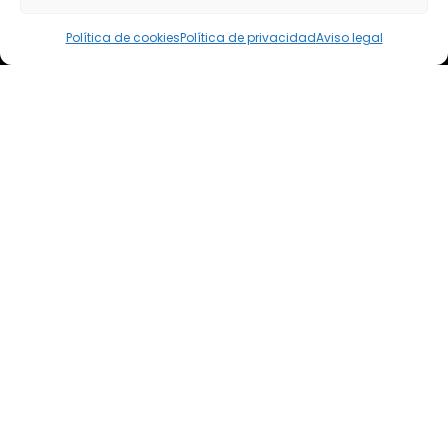
elsoto@efaelsoto.com
Política de cookies
Política de privacidad
Aviso legal
Dirección postal
Camino de los Diecinueve, S/N, 18330
Chauchina, Granada
Andalucía, España
EFA EL SOTO
Todos los derechos reservados.
Aviso legal
Política de privacidad
Política de cookies