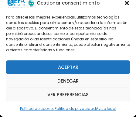
Oferta formativa
Gestionar consentimiento
Descargas
Para ofrecer las mejores experiencias, utilizamos tecnologías
como las cookies para almacenar y/o acceder a la información
Plataforma 2.0
del dispositivo. El consentimiento de estas tecnologías nos
permitirá procesar datos como el comportamiento de
Acceso Cursos UNIR
navegación o las identificaciones únicas en este sitio. No
consentir o retirar el consentimiento, puede afectar negativamente
a ciertas características y funciones.
Teléfono
Teléfono: (+34) 958 455 085
ACEPTAR
WhatsApp
DENEGAR
Teléfono: (+34) 618 370 813
VER PREFERENCIAS
Email
elsoto@efaelsoto.com
Política de cookies
Política de privacidad
Aviso legal
Dirección postal
Camino de los Diecinueve, S/N, 18330
Chauchina, Granada
Andalucía, España