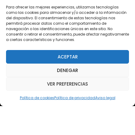
Descargas
Para ofrecer las mejores experiencias, utilizamos tecnologías
como las cookies para almacenar y/o acceder a la información
Plataforma 2.0
del dispositivo. El consentimiento de estas tecnologías nos
permitirá procesar datos como el comportamiento de
Acceso Cursos UNIR
navegación o las identificaciones únicas en este sitio. No
consentir o retirar el consentimiento, puede afectar negativamente
a ciertas características y funciones.
Teléfono
Teléfono: (+34) 958 455 085
ACEPTAR
WhatsApp
DENEGAR
Teléfono: (+34) 618 370 813
VER PREFERENCIAS
Email
elsoto@efaelsoto.com
Política de cookies
Política de privacidad
Aviso legal
Dirección postal
Camino de los Diecinueve, S/N, 18330
Chauchina, Granada
Andalucía, España