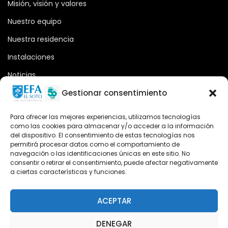
Misión, visión y valores
Nuestro equipo
Nuestra residencia
Instalaciones
Noticias
Oferta formativa
Gestionar consentimiento
Descargas
Para ofrecer las mejores experiencias, utilizamos tecnologías
como las cookies para almacenar y/o acceder a la información
Plataforma 2.0
del dispositivo. El consentimiento de estas tecnologías nos
permitirá procesar datos como el comportamiento de
Acceso Cursos UNIR
navegación o las identificaciones únicas en este sitio. No
consentir o retirar el consentimiento, puede afectar negativamente
a ciertas características y funciones.
Teléfono
Teléfono: (+34) 958 455 085
ACEPTAR
WhatsApp
DENEGAR