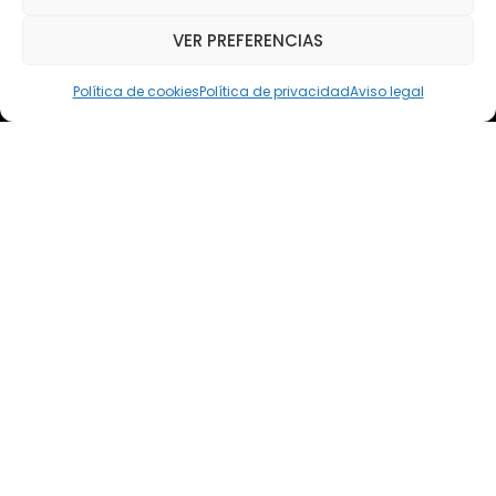
Teléfono: (+34) 618 370 813
VER PREFERENCIAS
Email
elsoto@efaelsoto.com
Política de cookies
Política de privacidad
Aviso legal
Dirección postal
Camino de los Diecinueve, S/N, 18330
Chauchina, Granada
Andalucía, España
EFA EL SOTO
Todos los derechos reservados.