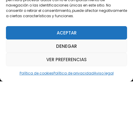
Acceso Cursos UNIR
navegación o las identificaciones únicas en este sitio. No
consentir o retirar el consentimiento, puede afectar negativamente
a ciertas características y funciones.
Teléfono
Teléfono: (+34) 958 455 085
ACEPTAR
WhatsApp
DENEGAR
Teléfono: (+34) 618 370 813
VER PREFERENCIAS
Email
elsoto@efaelsoto.com
Política de cookies
Política de privacidad
Aviso legal
Dirección postal
Camino de los Diecinueve, S/N, 18330
Chauchina, Granada
Andalucía, España