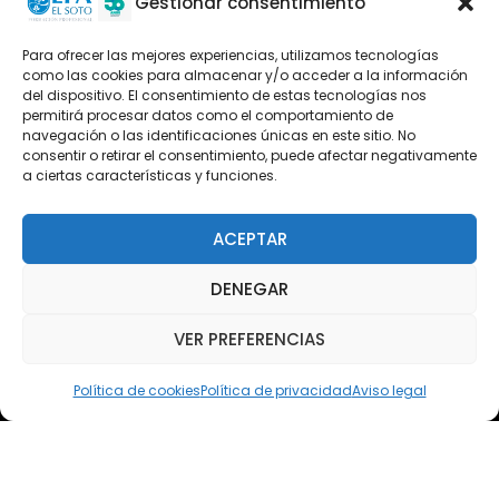
Oferta formativa
Gestionar consentimiento
Descargas
Para ofrecer las mejores experiencias, utilizamos tecnologías
como las cookies para almacenar y/o acceder a la información
Plataforma 2.0
del dispositivo. El consentimiento de estas tecnologías nos
permitirá procesar datos como el comportamiento de
Acceso Cursos UNIR
navegación o las identificaciones únicas en este sitio. No
consentir o retirar el consentimiento, puede afectar negativamente
a ciertas características y funciones.
Teléfono
Teléfono: (+34) 958 455 085
ACEPTAR
WhatsApp
DENEGAR
Teléfono: (+34) 618 370 813
VER PREFERENCIAS
Email
elsoto@efaelsoto.com
Política de cookies
Política de privacidad
Aviso legal
Dirección postal
Camino de los Diecinueve, S/N, 18330
Chauchina, Granada
Andalucía, España